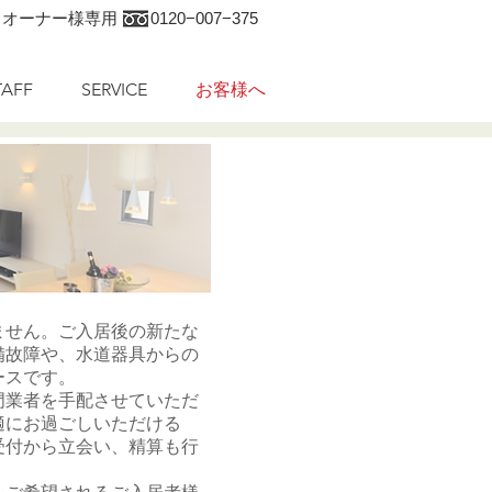
オーナー様専用 0120−007−375
TAFF
SERVICE
お客様へ
ません。ご入居後の新たな
備故障や、水道器具からの
ースです。
門業者を手配させていただ
適にお過ごしいただける
受付から立会い、精算も行